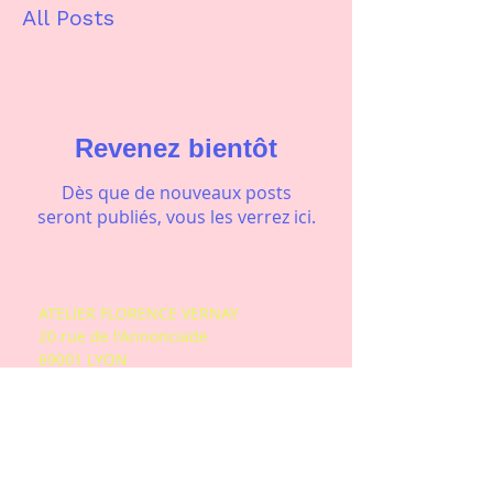
All Posts
Revenez bientôt
Dès que de nouveaux posts
seront publiés, vous les verrez ici.
ATELIER FLORENCE VERNAY
20 rue de l'Annonciade
69001 LYON
06 16 29 12 99
Métro A et C - Bus C13 et C18